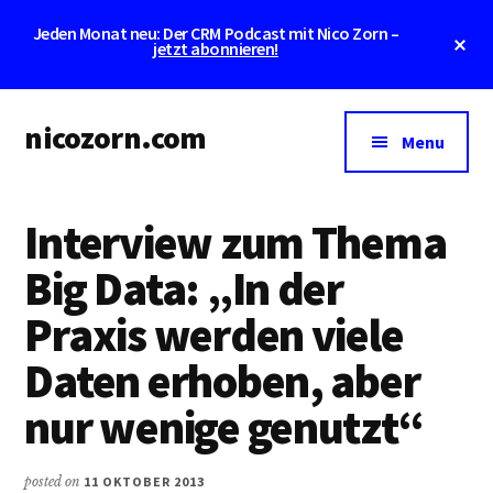
Skip
Skip
Jeden Monat neu: Der CRM Podcast mit Nico Zorn –
to
to
Cl
jetzt abonnieren!
To
main
primary
Ba
content
sidebar
Additional
nicozorn.com
menu
Menu
CRM
und
Interview zum Thema
E-
Mail-
Big Data: „In der
Marketing
Praxis werden viele
seit
1999
Daten erhoben, aber
nur wenige genutzt“
posted on
11 OKTOBER 2013