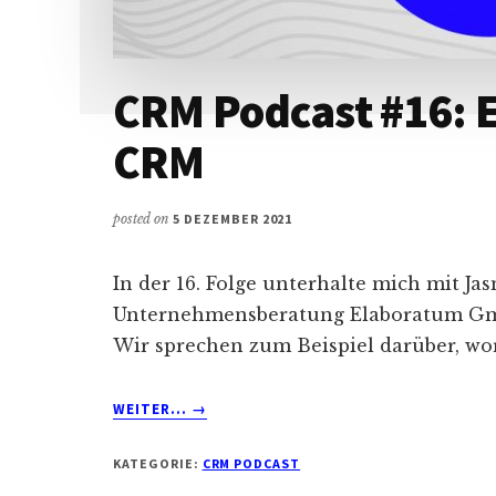
CRM Podcast #16: E
CRM
posted on
5 DEZEMBER 2021
In der 16. Folge unterhalte mich mit J
Unternehmensberatung Elaboratum Gmb
Wir sprechen zum Beispiel darüber, wor
ABOUT
WEITER...
→
CRM
PODCAST
KATEGORIE:
CRM PODCAST
#16: