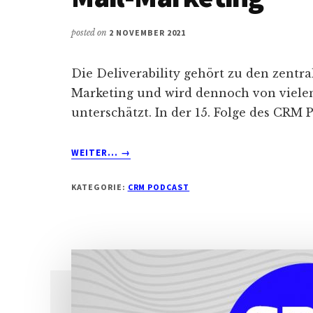
posted on
2 NOVEMBER 2021
Die Deliverability gehört zu den zentra
Marketing und wird dennoch von viel
unterschätzt. In der 15. Folge des CRM 
ABOUT
WEITER...
→
CRM
PODCAST
KATEGORIE:
CRM PODCAST
#15:
DELIVERABILITY
IM
E-
MAIL-
MARKETING