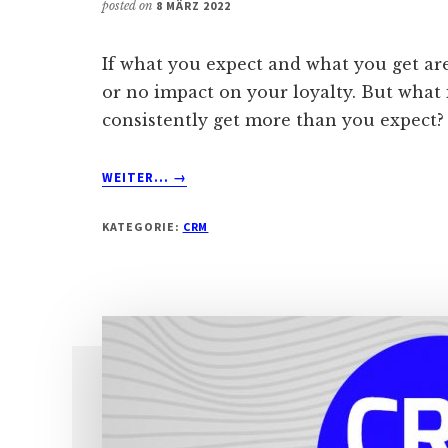
posted on
8 MÄRZ 2022
If what you expect and what you get are 
or no impact on your loyalty. But what 
consistently get more than you expect? I
ABOUT
WEITER...
→
WAHRE
WORTE:
KATEGORIE:
CRM
KUNDENBINDUNG
ENTSTEHT,
WENN
ERWARTUNGEN
(REGELMÄSSIG) Ü
BERTROFFEN W
ERDEN