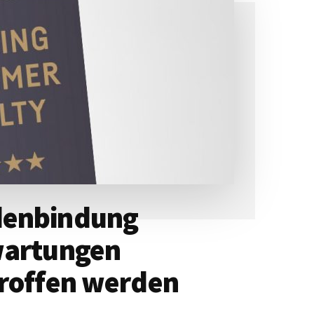
denbindung
wartungen
troffen werden