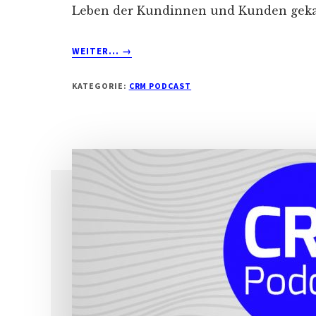
Leben der Kundinnen und Kunden geka
ABOUT
WEITER...
→
CRM
PODCAST
KATEGORIE:
CRM PODCAST
#17
MIT
JOHANNA
WOBBE:
WIE
FUNKTIONIERT
CRM
BEI
ZOLAR?